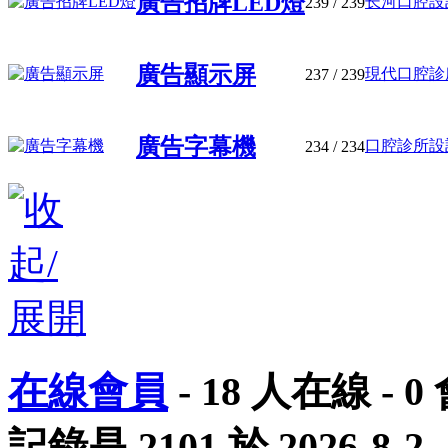
廣告招牌LED燈
长河口腔設計
239
/ 239
廣告顯示屏
現代口腔診所
237
/ 239
廣告字幕機
口腔診所設計
234
/ 234
在線會員
-
18
人在線 -
0
記錄是
2101
於
2026-8-2
.