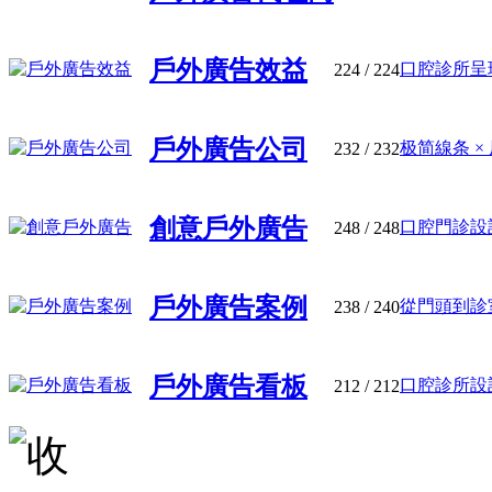
戶外廣告效益
口腔診所呈現
224
/ 224
戶外廣告公司
极简線条 × 
232
/ 232
創意戶外廣告
口腔門診設計
248
/ 248
戶外廣告案例
從門頭到診室
238
/ 240
戶外廣告看板
口腔診所設計
212
/ 212