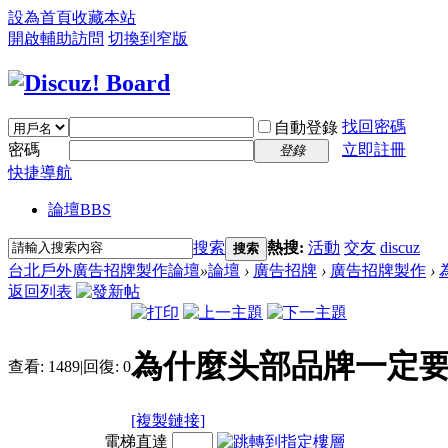
設為首頁
收藏本站
開啟輔助訪問
切換到窄版
找回密碼
自動登錄
密碼
立即註冊
登錄
快捷導航
論壇
BBS
搜索
熱搜:
活動
交友
discuz
搜索
台北戶外廣告招牌製作論壇
»
論壇
›
廣告招牌
›
廣告招牌製作
›
返回列表
為什麼头部品牌一定要
查看:
1489
|
回復:
0
[複製鏈接]
電梯直達