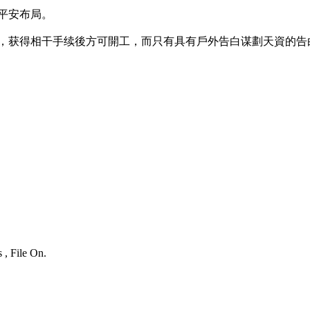
平安布局。
，获得相干手续後方可開工，而只有具有戶外告白谋劃天資的告
 , File On.