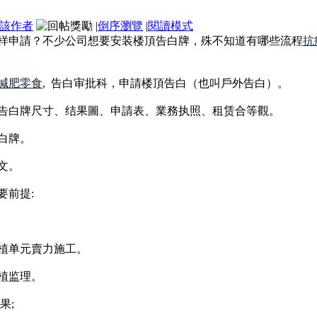
該作者
|
倒序瀏覽
|
閱讀模式
样申請？不少公司想要安装楼頂告白牌，殊不知道有哪些流程
抗
減肥零食
, 告白审批科，申請楼頂告白（也叫戶外告白）。
告白牌尺寸、结果圖、申請表、業務执照、租赁合等觀。
白牌。
文。
要前提:
植单元賣力施工。
植监理。
果;