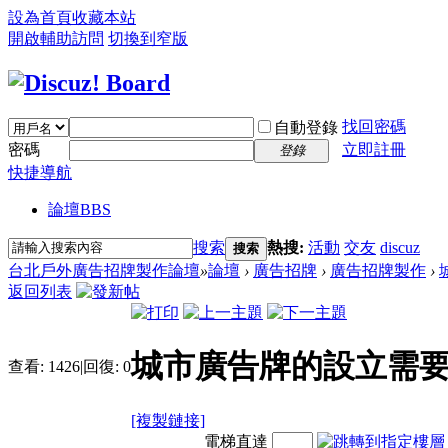
設為首頁
收藏本站
開啟輔助訪問
切換到窄版
找回密碼
自動登錄
密碼
立即註冊
登錄
快捷導航
論壇
BBS
搜索
熱搜:
活動
交友
discuz
搜索
台北戶外廣告招牌製作論壇
»
論壇
›
廣告招牌
›
廣告招牌製作
›
返回列表
城市廣告牌的設立需要
查看:
1426
|
回復:
0
[複製鏈接]
電梯直達