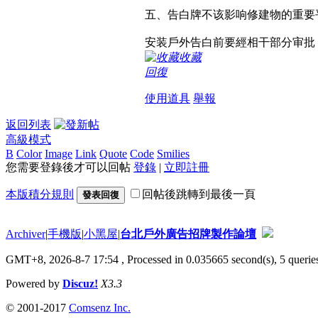
五、告白牌不该影响修建物的重要
安装戶外告白前要經相干部分审批
收藏
回復
使用道具
舉報
返回列表
高級模式
B
Color
Image
Link
Quote
Code
Smilies
您需要登錄後才可以回帖
登錄
|
立即註冊
本版積分規則
回帖後跳轉到最後一頁
發表回復
Archiver
|
手機版
|
小黑屋
|
台北戶外廣告招牌製作論壇
GMT+8, 2026-8-7 17:54
, Processed in 0.035665 second(s), 5 queries
Powered by
Discuz!
X3.3
© 2001-2017
Comsenz Inc.