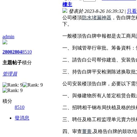
樓主
發表於 2023-8-26 16:39:32
|
只看
公司楼頂
防水堵漏神器
，告白牌怎
下。
一般楼頂告白牌申報都是去工商局
admin
一、到城管举行审批。筹备資料：
2800
2804
8510
二、請告白公司帮你建造、安装告
主題
帖子
積分
三、持告白牌平安检测陈述换取批
管理員
公司安装楼頂告白牌，必要以下需
一、與修建物所有人签定租赁合觀;
積分
8510
二、招聘相干钢布局扶植及格的扶
發消息
三、聘任及格工程监理单元賣力扶
四、审查
薑膏
,及格告白牌的鼓吹结