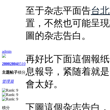
至于杂志平面告
台北
置，不然也可能呈現
圖的杂志告白。
admin
再好比下面這個報纸
2800
2804
8510
息報导，紧随着就是
主題
帖子
積分
會太好。
管理員
下圖這個杂志告白，
積分