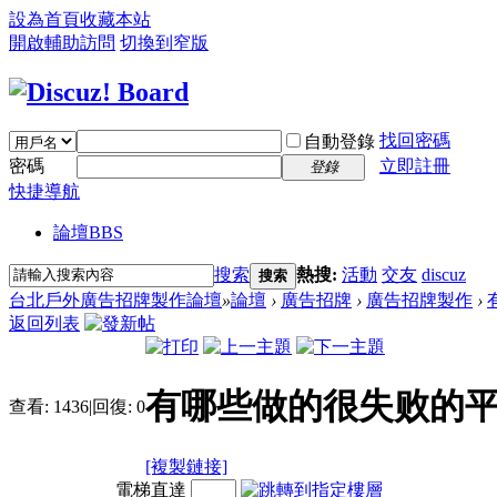
設為首頁
收藏本站
開啟輔助訪問
切換到窄版
找回密碼
自動登錄
密碼
立即註冊
登錄
快捷導航
論壇
BBS
搜索
熱搜:
活動
交友
discuz
搜索
台北戶外廣告招牌製作論壇
»
論壇
›
廣告招牌
›
廣告招牌製作
›
返回列表
有哪些做的很失败的平
查看:
1436
|
回復:
0
[複製鏈接]
電梯直達