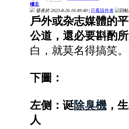
樓主
發表於 2023-8-26 16:49:40
|
只看該作者
戶外或杂志媒體的平
公道，還必要斟酌所
白，就莫名得搞笑。
下圖：
左侧：诞
除臭機
，生
人