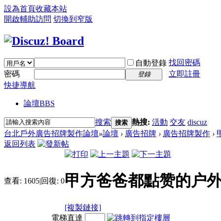
設為首頁
收藏本站
開啟輔助訪問
切換到窄版
找回密碼
自動登錄
密碼
立即註冊
登錄
快捷導航
論壇
BBS
搜索
熱搜:
活動
交友
discuz
搜索
台北戶外廣告招牌製作論壇
»
論壇
›
廣告招牌
›
廣告招牌製作
›
返回列表
甲方爸爸都點赞的户外
查看:
1605
|
回復:
0
[複製鏈接]
電梯直達