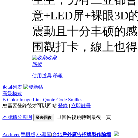
意+LED屏+裸眼3
震動且十分丰硕的感
围觀打卡，線上也得
收藏
回復
使用道具
舉報
返回列表
高級模式
B
Color
Image
Link
Quote
Code
Smilies
您需要登錄後才可以回帖
登錄
|
立即註冊
本版積分規則
回帖後跳轉到最後一頁
發表回復
Archiver
|
手機版
|
小黑屋
|
台北戶外廣告招牌製作論壇