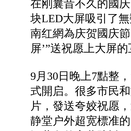
在刚曩昔不久的國庆
块LED大屏吸引了
南红網為庆贺國庆節，
屏’”送祝愿上大屏
9月30日晚上7點整，
式開启。很多市民和
片，發送夸姣祝愿，
静堂户外超宽標准的