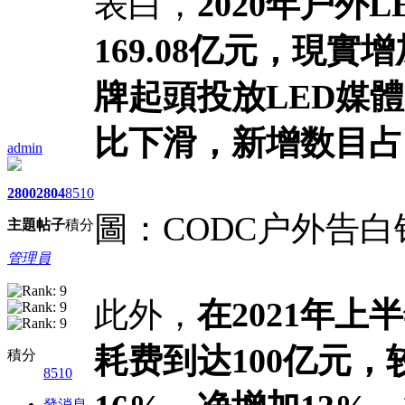
表白，
2020年户
169.08亿元，現
牌起頭投放LED媒
比下滑，新增数目占
admin
2800
2804
8510
圖：CODC户外告白
主題
帖子
積分
管理員
此外，
在2021年
耗费到达100亿元，
積分
8510
發消息